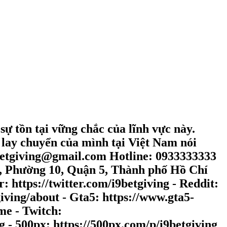
sự tồn tại vững chắc của lĩnh vực này.
 lay chuyển của mình tại Việt Nam nói
i9betgiving@gmail.com Hotline: 0933333333
o, Phường 10, Quận 5, Thành phố Hồ Chí
https://twitter.com/i9betgiving - Reddit:
iving/about - Gta5: https://www.gta5-
me - Twitch:
g - 500px: https://500px.com/p/i9betgiving