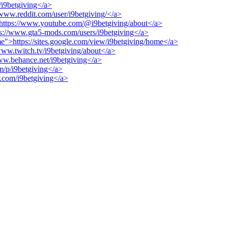
m/i9betgiving</a>
/www.reddit.com/user/i9betgiving/</a>
>https://www.youtube.com/@i9betgiving/about</a>
ps://www.gta5-mods.com/users/i9betgiving</a>
ome">https://sites.google.com/view/i9betgiving/home</a>
/www.twitch.tv/i9betgiving/about</a>
ww.behance.net/i9betgiving</a>
m/p/i9betgiving</a>
ar.com/i9betgiving</a>