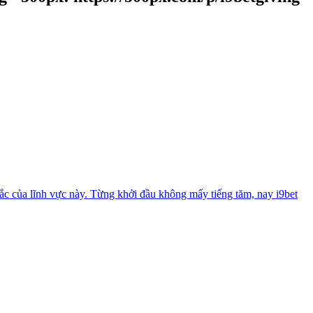
chắc của lĩnh vực này. Từng khởi đầu không mấy tiếng tăm, nay i9bet